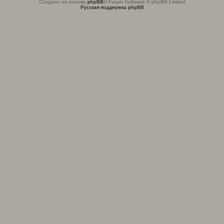
Создано на основе
phpBB
® Forum Software © phpBB Limited
Русская поддержка phpBB