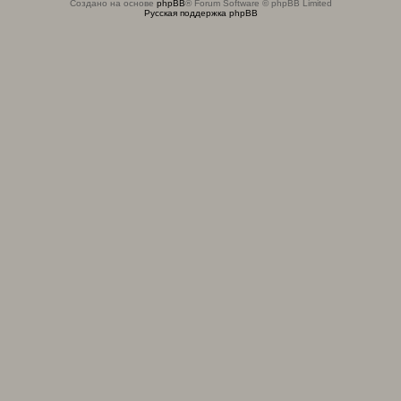
Создано на основе
phpBB
® Forum Software © phpBB Limited
Русская поддержка phpBB