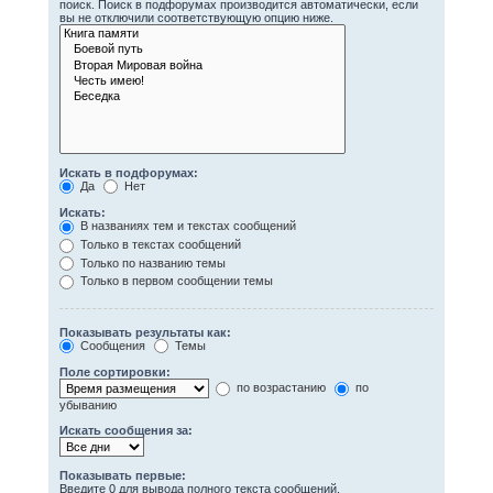
поиск. Поиск в подфорумах производится автоматически, если
вы не отключили соответствующую опцию ниже.
Искать в подфорумах:
Да
Нет
Искать:
В названиях тем и текстах сообщений
Только в текстах сообщений
Только по названию темы
Только в первом сообщении темы
Показывать результаты как:
Сообщения
Темы
Поле сортировки:
по возрастанию
по
убыванию
Искать сообщения за:
Показывать первые:
Введите 0 для вывода полного текста сообщений.