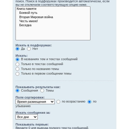
поиск. Поиск в подфорумах производится автоматически, если
вы не отключили соответствующую опцию ниже.
Искать в подфорумах:
Да
Нет
Искать:
В названиях тем и текстах сообщений
Только в текстах сообщений
Только по названию темы
Только в первом сообщении темы
Показывать результаты как:
Сообщения
Темы
Поле сортировки:
по возрастанию
по
убыванию
Искать сообщения за:
Показывать первые:
Введите 0 для вывода полного текста сообщений.