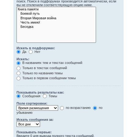
поиск. Поиск в подфорумах производится автоматически, если
вы не отключили соответствующую опцию ниже.
Искать в подфорумах:
Да
Нет
Искать:
В названиях тем и текстах сообщений
Только в текстах сообщений
Только по названию темы
Только в первом сообщении темы
Показывать результаты как:
Сообщения
Темы
Поле сортировки:
по возрастанию
по
убыванию
Искать сообщения за:
Показывать первые:
Введите 0 для вывода полного текста сообщений.