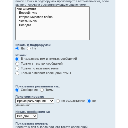
поиск. Поиск в подфорумах производится автоматически, если
вы не отключили соответствующую опцию ниже.
Искать в подфорумах:
Да
Нет
Искать:
В названиях тем и текстах сообщений
Только в текстах сообщений
Только по названию темы
Только в первом сообщении темы
Показывать результаты как:
Сообщения
Темы
Поле сортировки:
по возрастанию
по
убыванию
Искать сообщения за:
Показывать первые:
Введите 0 для вывода полного текста сообщений.