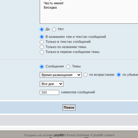
Да
Нет
В названиях тем и текстах сообщений
Только в текстах сообщений
Только по названию темы
Только в первом сообщении темы
Сообщения
Темы
по возрастанию
по убыва
символов сообщений
Создано на основе
phpBB
® Forum Software © phpBB Limited