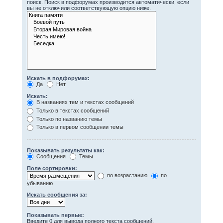
поиск. Поиск в подфорумах производится автоматически, если
вы не отключили соответствующую опцию ниже.
Искать в подфорумах:
Да
Нет
Искать:
В названиях тем и текстах сообщений
Только в текстах сообщений
Только по названию темы
Только в первом сообщении темы
Показывать результаты как:
Сообщения
Темы
Поле сортировки:
по возрастанию
по
убыванию
Искать сообщения за:
Показывать первые:
Введите 0 для вывода полного текста сообщений.