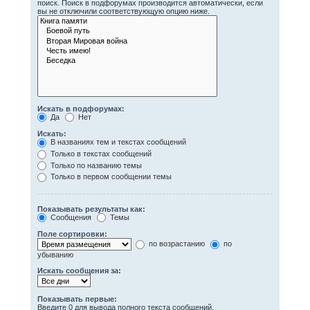
поиск. Поиск в подфорумах производится автоматически, если
вы не отключили соответствующую опцию ниже.
Искать в подфорумах:
Да
Нет
Искать:
В названиях тем и текстах сообщений
Только в текстах сообщений
Только по названию темы
Только в первом сообщении темы
Показывать результаты как:
Сообщения
Темы
Поле сортировки:
по возрастанию
по
убыванию
Искать сообщения за:
Показывать первые:
Введите 0 для вывода полного текста сообщений.