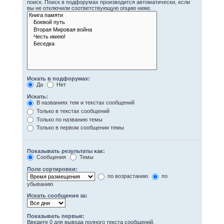
поиск. Поиск в подфорумах производится автоматически, если
вы не отключили соответствующую опцию ниже.
Искать в подфорумах:
Да
Нет
Искать:
В названиях тем и текстах сообщений
Только в текстах сообщений
Только по названию темы
Только в первом сообщении темы
Показывать результаты как:
Сообщения
Темы
Поле сортировки:
по возрастанию
по
убыванию
Искать сообщения за:
Показывать первые:
Введите 0 для вывода полного текста сообщений.