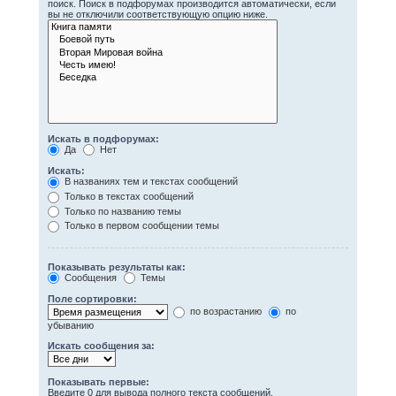
поиск. Поиск в подфорумах производится автоматически, если
вы не отключили соответствующую опцию ниже.
Искать в подфорумах:
Да
Нет
Искать:
В названиях тем и текстах сообщений
Только в текстах сообщений
Только по названию темы
Только в первом сообщении темы
Показывать результаты как:
Сообщения
Темы
Поле сортировки:
по возрастанию
по
убыванию
Искать сообщения за:
Показывать первые:
Введите 0 для вывода полного текста сообщений.