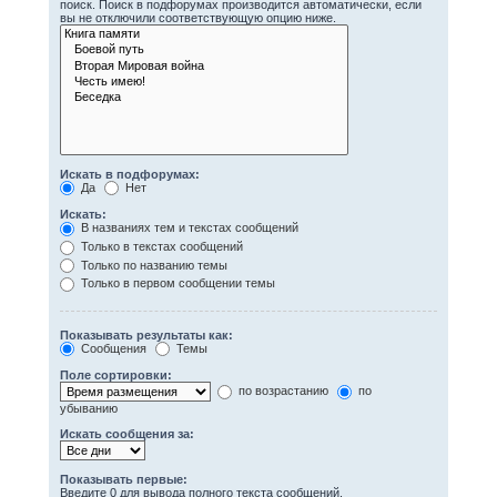
поиск. Поиск в подфорумах производится автоматически, если
вы не отключили соответствующую опцию ниже.
Искать в подфорумах:
Да
Нет
Искать:
В названиях тем и текстах сообщений
Только в текстах сообщений
Только по названию темы
Только в первом сообщении темы
Показывать результаты как:
Сообщения
Темы
Поле сортировки:
по возрастанию
по
убыванию
Искать сообщения за:
Показывать первые:
Введите 0 для вывода полного текста сообщений.