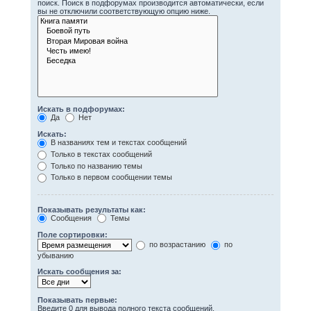
поиск. Поиск в подфорумах производится автоматически, если
вы не отключили соответствующую опцию ниже.
Искать в подфорумах:
Да
Нет
Искать:
В названиях тем и текстах сообщений
Только в текстах сообщений
Только по названию темы
Только в первом сообщении темы
Показывать результаты как:
Сообщения
Темы
Поле сортировки:
по возрастанию
по
убыванию
Искать сообщения за:
Показывать первые:
Введите 0 для вывода полного текста сообщений.