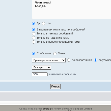
Да
Нет
В названиях тем и текстах сообщений
Только в текстах сообщений
Только по названию темы
Только в первом сообщении темы
Сообщения
Темы
по возрастанию
по убыва
символов сообщений
Создано на основе
phpBB
® Forum Software © phpBB Limited