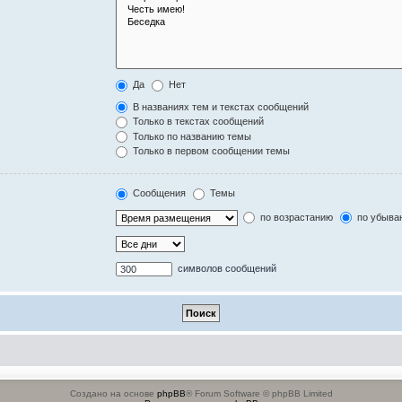
Да
Нет
В названиях тем и текстах сообщений
Только в текстах сообщений
Только по названию темы
Только в первом сообщении темы
Сообщения
Темы
по возрастанию
по убыва
символов сообщений
Создано на основе
phpBB
® Forum Software © phpBB Limited