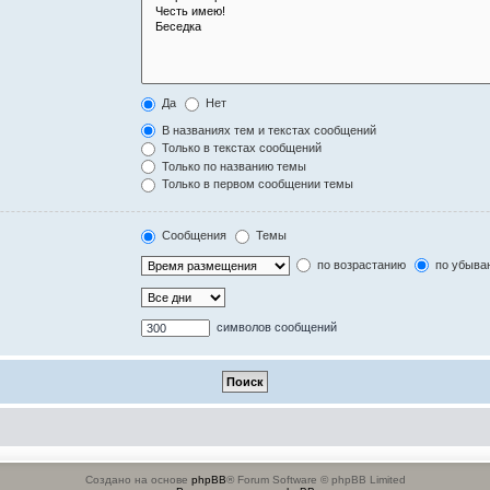
Да
Нет
В названиях тем и текстах сообщений
Только в текстах сообщений
Только по названию темы
Только в первом сообщении темы
Сообщения
Темы
по возрастанию
по убыва
символов сообщений
Создано на основе
phpBB
® Forum Software © phpBB Limited