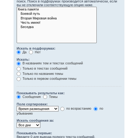
поиск. Поиск в подфорумах производится автоматически, если
вы не отключили соответствующую опцию ниже.
Искать в подфорумах:
Да
Нет
Искать:
В названиях тем и текстах сообщений
Только в текстах сообщений
Только по названию темы
Только в первом сообщении темы
Показывать результаты как:
Сообщения
Темы
Поле сортировки:
по возрастанию
по
убыванию
Искать сообщения за:
Показывать первые:
Введите 0 для вывода полного текста сообщений.