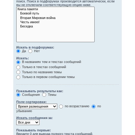
поиск. Поиск в подфорумах производится автоматически, если
вы не отключили соответствующую опцию ниже.
Искать в подфорумах:
Да
Нет
Искать:
В названиях тем и текстах сообщений
Только в текстах сообщений
Только по названию темы
Только в первом сообщении темы
Показывать результаты как:
Сообщения
Темы
Поле сортировки:
по возрастанию
по
убыванию
Искать сообщения за:
Показывать первые:
Введите 0 для вывода полного текста сообщений.