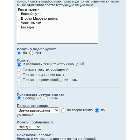
поиск. Поиск в подфорумах производится автоматически, если
вы не отключили соответствующую опцию ниже.
Искать в подфорумах:
Да
Нет
Искать:
В названиях тем и текстах сообщений
Только в текстах сообщений
Только по названию темы
Только в первом сообщении темы
Показывать результаты как:
Сообщения
Темы
Поле сортировки:
по возрастанию
по
убыванию
Искать сообщения за:
Показывать первые:
Введите 0 для вывода полного текста сообщений.