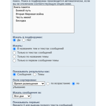
поиск. Поиск в подфорумах производится автоматически, если
вы не отключили соответствующую опцию ниже.
Искать в подфорумах:
Да
Нет
Искать:
В названиях тем и текстах сообщений
Только в текстах сообщений
Только по названию темы
Только в первом сообщении темы
Показывать результаты как:
Сообщения
Темы
Поле сортировки:
по возрастанию
по
убыванию
Искать сообщения за:
Показывать первые:
Введите 0 для вывода полного текста сообщений.