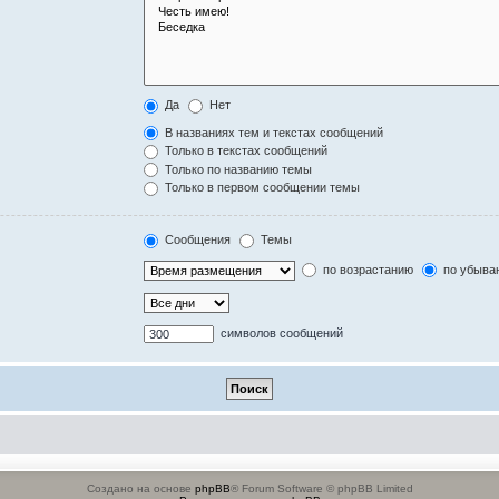
Да
Нет
В названиях тем и текстах сообщений
Только в текстах сообщений
Только по названию темы
Только в первом сообщении темы
Сообщения
Темы
по возрастанию
по убыва
символов сообщений
Создано на основе
phpBB
® Forum Software © phpBB Limited