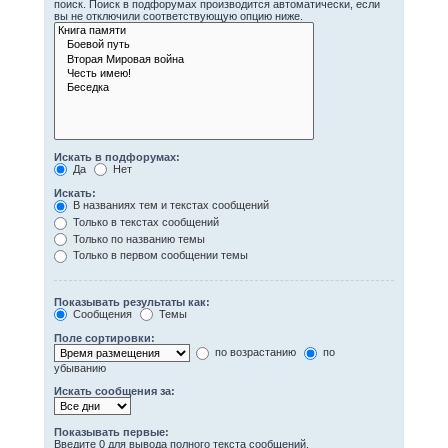
поиск. Поиск в подфорумах производится автоматически, если
вы не отключили соответствующую опцию ниже.
Искать в подфорумах:
Да
Нет
Искать:
В названиях тем и текстах сообщений
Только в текстах сообщений
Только по названию темы
Только в первом сообщении темы
Показывать результаты как:
Сообщения
Темы
Поле сортировки:
по возрастанию
по
убыванию
Искать сообщения за:
Показывать первые:
Введите 0 для вывода полного текста сообщений.