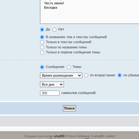
Да
Нет
В названиях тем и текстах сообщений
Только в текстах сообщений
Только по названию темы
Только в первом сообщении темы
Сообщения
Темы
по возрастанию
по убыва
символов сообщений
Создано на основе
phpBB
® Forum Software © phpBB Limited