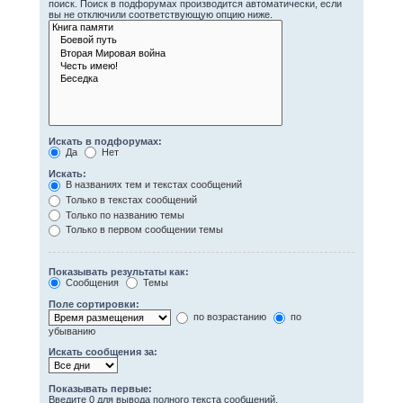
поиск. Поиск в подфорумах производится автоматически, если
вы не отключили соответствующую опцию ниже.
Искать в подфорумах:
Да
Нет
Искать:
В названиях тем и текстах сообщений
Только в текстах сообщений
Только по названию темы
Только в первом сообщении темы
Показывать результаты как:
Сообщения
Темы
Поле сортировки:
по возрастанию
по
убыванию
Искать сообщения за:
Показывать первые:
Введите 0 для вывода полного текста сообщений.