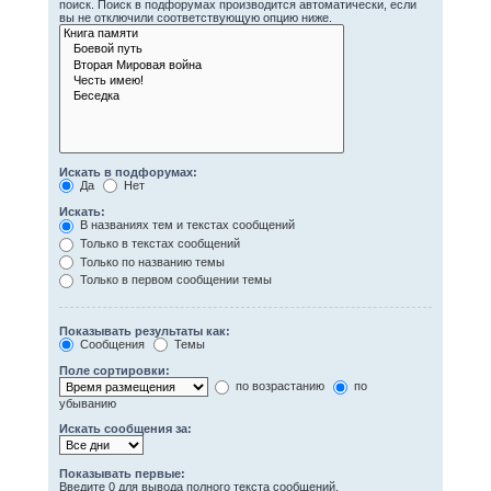
поиск. Поиск в подфорумах производится автоматически, если
вы не отключили соответствующую опцию ниже.
Искать в подфорумах:
Да
Нет
Искать:
В названиях тем и текстах сообщений
Только в текстах сообщений
Только по названию темы
Только в первом сообщении темы
Показывать результаты как:
Сообщения
Темы
Поле сортировки:
по возрастанию
по
убыванию
Искать сообщения за:
Показывать первые:
Введите 0 для вывода полного текста сообщений.