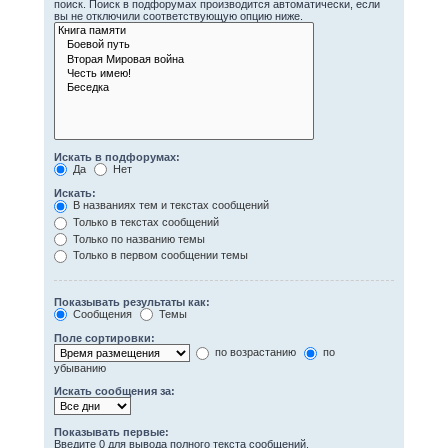
поиск. Поиск в подфорумах производится автоматически, если
вы не отключили соответствующую опцию ниже.
Искать в подфорумах:
Да
Нет
Искать:
В названиях тем и текстах сообщений
Только в текстах сообщений
Только по названию темы
Только в первом сообщении темы
Показывать результаты как:
Сообщения
Темы
Поле сортировки:
по возрастанию
по
убыванию
Искать сообщения за:
Показывать первые:
Введите 0 для вывода полного текста сообщений.