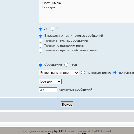
Да
Нет
В названиях тем и текстах сообщений
Только в текстах сообщений
Только по названию темы
Только в первом сообщении темы
Сообщения
Темы
по возрастанию
по убыва
символов сообщений
Создано на основе
phpBB
® Forum Software © phpBB Limited