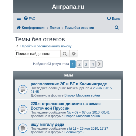
Анграпа.ru
FAQ
Вход
П
Конференция
Поиск
Темы без ответов
о
Темы без ответов
и
Перейти к расширенному поиску
с
Поиск
Расширенный поиск
к
1
2
3
4
След.
Найдено 93 результата
Темы
расположение ЭГ и ВГ в Калининграде
Последнее сообщение
АлександрСев
«
26 июн 2015,
21:45
Добавлено в форуме
Вторая Мировая война
220-я стрелковая дивизия на земле
Восточной Пруссии
Последнее сообщение
Nick-69
«
07 окт 2013, 00:41
Добавлено в форуме
Вторая Мировая война
ищу могилу дедa
Последнее сообщение
sibir11
«
26 ноя 2010, 17:27
Добавлено в форуме
Боевой путь