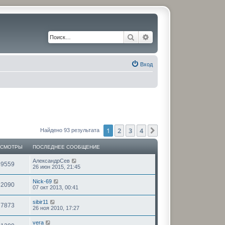
Поиск
Расширенный поиск
Вход
1
2
3
4
След.
Найдено 93 результата
ОСМОТРЫ
ПОСЛЕДНЕЕ СООБЩЕНИЕ
АлександрСев
59559
26 июн 2015, 21:45
Nick-69
62090
07 окт 2013, 00:41
sibir11
17873
26 ноя 2010, 17:27
vera