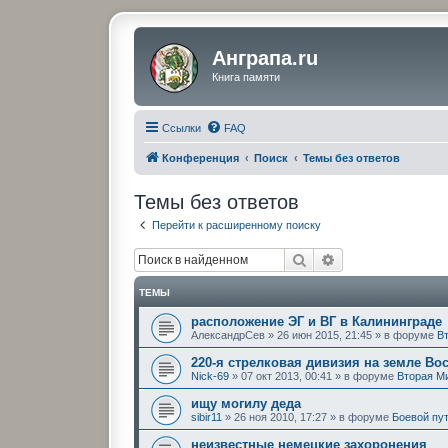
Анграпа.ru
Книга памяти
Ссылки
FAQ
Конференция
Поиск
Темы без ответов
Темы без ответов
Перейти к расширенному поиску
Поиск
Расширенный по
ТЕМЫ
расположение ЭГ и ВГ в Калининграде
АлександрСев
»
26 июн 2015, 21:45
» в форуме
В
220-я стрелковая дивизия на земле Во
Nick-69
»
07 окт 2013, 00:41
» в форуме
Вторая М
ищу могилу дедa
sibir11
»
26 ноя 2010, 17:27
» в форуме
Боевой пу
неизвестные немецкие захоронения