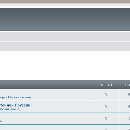
иск
ОТВЕТЫ
ПР
0
торая Мировая война
сточной Пруссии
0
ировая война
0
ть