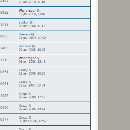
61309
23 авг 2010, 11:18
Wandragor
18422
17 дек 2009, 14:07
sobkor
63099
08 окт 2008, 11:17
Память
18085
21 сен 2008, 22:02
Балтиец
61495
09 авг 2008, 10:06
Wandragor
21713
01 окт 2006, 13:43
Crazy
20861
12 авг 2006, 20:56
Crazy
19961
11 авг 2006, 18:34
fghfgh
21055
09 авг 2006, 17:19
Crazy
20920
02 авг 2006, 13:24
Crazy
20977
30 июл 2006, 15:52
Crazy