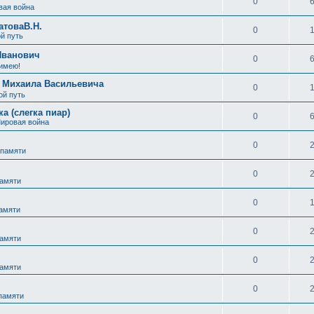
0
вая война
атоваВ.Н.
0
й путь
Иванович
0
 имею!
а Михаила Васильевича
0
ой путь
а (слегка пиар)
0
Мировая война
0
 памяти
0
памяти
0
памяти
0
памяти
0
памяти
0
 памяти