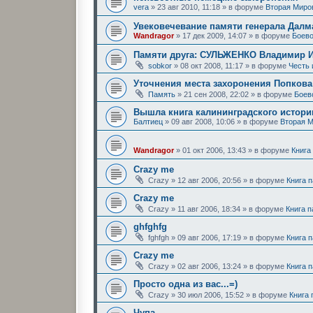
vera
»
23 авг 2010, 11:18
» в форуме
Вторая Миро
Увековечевание памяти генерала Далм
Wandragor
»
17 дек 2009, 14:07
» в форуме
Боево
Памяти друга: СУЛЬЖЕНКО Владимир 
sobkor
»
08 окт 2008, 11:17
» в форуме
Честь
Уточнения места захоронения Попков
Память
»
21 сен 2008, 22:02
» в форуме
Боев
Вышла книга калининградского историк
Балтиец
»
09 авг 2008, 10:06
» в форуме
Вторая 
Wandragor
»
01 окт 2006, 13:43
» в форуме
Книга
Crazy me
Crazy
»
12 авг 2006, 20:56
» в форуме
Книга 
Crazy me
Crazy
»
11 авг 2006, 18:34
» в форуме
Книга 
ghfghfg
fghfgh
»
09 авг 2006, 17:19
» в форуме
Книга 
Crazy me
Crazy
»
02 авг 2006, 13:24
» в форуме
Книга 
Просто одна из вас...=)
Crazy
»
30 июл 2006, 15:52
» в форуме
Книга
Чупа