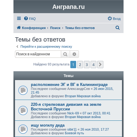
Анграпа.ru
FAQ
Вход
П
Конференция
Поиск
Темы без ответов
о
Темы без ответов
и
Перейти к расширенному поиску
с
Поиск
Расширенный поиск
к
1
2
3
4
След.
Найдено 93 результата
Темы
расположение ЭГ и ВГ в Калининграде
Последнее сообщение
АлександрСев
«
26 июн 2015,
21:45
Добавлено в форуме
Вторая Мировая война
220-я стрелковая дивизия на земле
Восточной Пруссии
Последнее сообщение
Nick-69
«
07 окт 2013, 00:41
Добавлено в форуме
Вторая Мировая война
ищу могилу дедa
Последнее сообщение
sibir11
«
26 ноя 2010, 17:27
Добавлено в форуме
Боевой путь