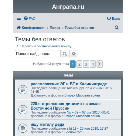
Анграпа.ru
FAQ
Вход
П
Конференция
Поиск
Темы без ответов
о
Темы без ответов
и
Перейти к расширенному поиску
с
Поиск
Расширенный поиск
к
1
2
3
4
След.
Найдено 93 результата
Темы
расположение ЭГ и ВГ в Калининграде
Последнее сообщение
АлександрСев
«
26 июн 2015,
21:45
Добавлено в форуме
Вторая Мировая война
220-я стрелковая дивизия на земле
Восточной Пруссии
Последнее сообщение
Nick-69
«
07 окт 2013, 00:41
Добавлено в форуме
Вторая Мировая война
ищу могилу дедa
Последнее сообщение
sibir11
«
26 ноя 2010, 17:27
Добавлено в форуме
Боевой путь