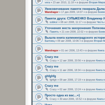
vera
»
23 авг 2010, 11:18
» в форуме
Вторая Миро
Увековечевание памяти генерала Далм
Wandragor
»
17 дек 2009, 14:07
» в форуме
Боево
Памяти друга: СУЛЬЖЕНКО Владимир 
sobkor
»
08 окт 2008, 11:17
» в форуме
Честь
Уточнения места захоронения Попков
Память
»
21 сен 2008, 22:02
» в форуме
Боев
Вышла книга калининградского историк
Балтиец
»
09 авг 2008, 10:06
» в форуме
Вторая 
Wandragor
»
01 окт 2006, 13:43
» в форуме
Книга
Crazy me
Crazy
»
12 авг 2006, 20:56
» в форуме
Книга 
Crazy me
Crazy
»
11 авг 2006, 18:34
» в форуме
Книга 
ghfghfg
fghfgh
»
09 авг 2006, 17:19
» в форуме
Книга 
Crazy me
Crazy
»
02 авг 2006, 13:24
» в форуме
Книга 
Просто одна из вас...=)
Crazy
»
30 июл 2006, 15:52
» в форуме
Книга
Чупа