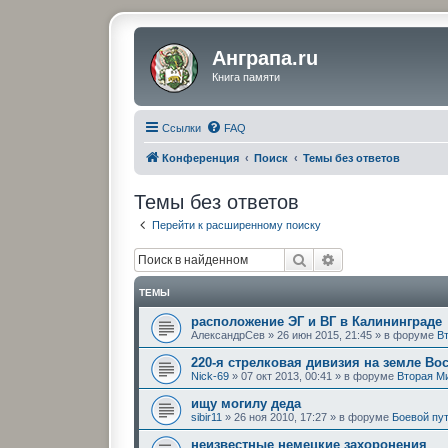
Анграпа.ru
Книга памяти
Ссылки
FAQ
Конференция
Поиск
Темы без ответов
Темы без ответов
Перейти к расширенному поиску
Поиск
Расширенный по
ТЕМЫ
расположение ЭГ и ВГ в Калининграде
АлександрСев
»
26 июн 2015, 21:45
» в форуме
В
220-я стрелковая дивизия на земле Во
Nick-69
»
07 окт 2013, 00:41
» в форуме
Вторая М
ищу могилу дедa
sibir11
»
26 ноя 2010, 17:27
» в форуме
Боевой пу
неизвестные немецкие захоронения