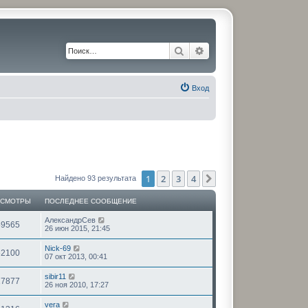
Поиск
Расширенный поиск
Вход
1
2
3
4
След.
Найдено 93 результата
ОСМОТРЫ
ПОСЛЕДНЕЕ СООБЩЕНИЕ
АлександрСев
59565
26 июн 2015, 21:45
Nick-69
62100
07 окт 2013, 00:41
sibir11
17877
26 ноя 2010, 17:27
vera