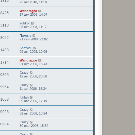
61316
23 авг 2010, 11:18
Wandragor
18425
17 дек 2009, 14:07
sobkor
63110
08 окт 2008, 11:17
Память
18092
21 сен 2008, 22:02
Балтиец
61498
09 авг 2008, 10:06
Wandragor
21714
01 окт 2006, 13:43
Crazy
20865
12 авг 2006, 20:56
Crazy
19964
11 авг 2006, 18:34
fghfgh
21058
09 авг 2006, 17:19
Crazy
20923
02 авг 2006, 13:24
Crazy
20984
30 июл 2006, 15:52
Crazy