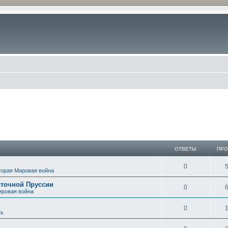
иск
ОТВЕТЫ
ПР
0
торая Мировая война
сточной Пруссии
0
ировая война
0
ть