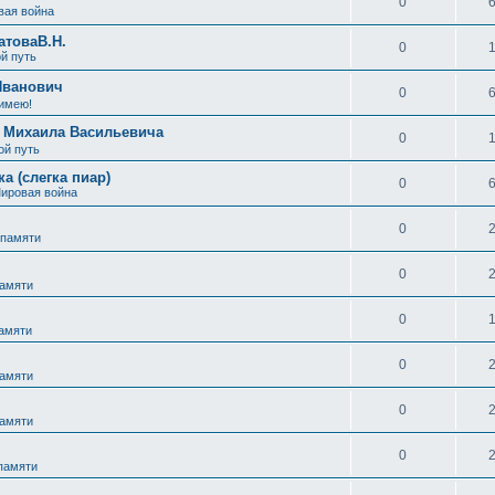
0
вая война
атоваВ.Н.
0
й путь
Иванович
0
 имею!
а Михаила Васильевича
0
ой путь
а (слегка пиар)
0
Мировая война
0
 памяти
0
памяти
0
памяти
0
памяти
0
памяти
0
 памяти