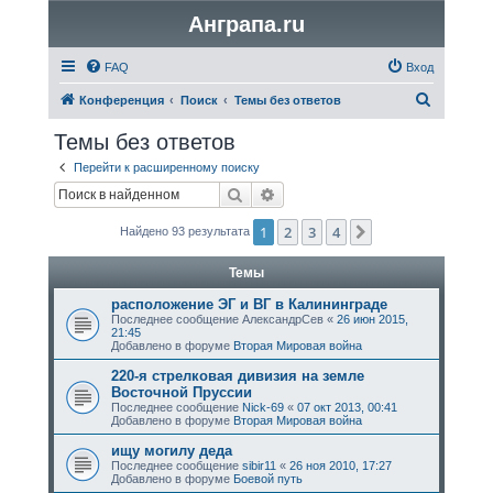
Анграпа.ru
FAQ
Вход
П
Конференция
Поиск
Темы без ответов
о
Темы без ответов
и
Перейти к расширенному поиску
с
Поиск
Расширенный поиск
к
1
2
3
4
След.
Найдено 93 результата
Темы
расположение ЭГ и ВГ в Калининграде
Последнее сообщение
АлександрСев
«
26 июн 2015,
21:45
Добавлено в форуме
Вторая Мировая война
220-я стрелковая дивизия на земле
Восточной Пруссии
Последнее сообщение
Nick-69
«
07 окт 2013, 00:41
Добавлено в форуме
Вторая Мировая война
ищу могилу дедa
Последнее сообщение
sibir11
«
26 ноя 2010, 17:27
Добавлено в форуме
Боевой путь