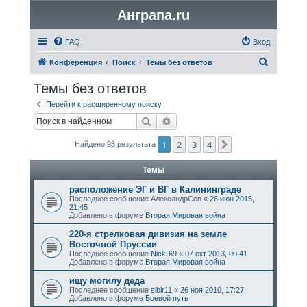
Анграпа.ru
FAQ
Вход
П
Конференция
Поиск
Темы без ответов
о
Темы без ответов
и
Перейти к расширенному поиску
с
Поиск
Расширенный поиск
к
1
2
3
4
След.
Найдено 93 результата
Темы
расположение ЭГ и ВГ в Калининграде
Последнее сообщение
АлександрСев
«
26 июн 2015,
21:45
Добавлено в форуме
Вторая Мировая война
220-я стрелковая дивизия на земле
Восточной Пруссии
Последнее сообщение
Nick-69
«
07 окт 2013, 00:41
Добавлено в форуме
Вторая Мировая война
ищу могилу дедa
Последнее сообщение
sibir11
«
26 ноя 2010, 17:27
Добавлено в форуме
Боевой путь