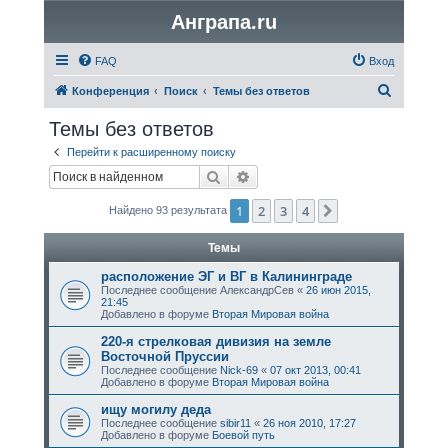
Анграпа.ru
FAQ
Вход
П
Конференция
Поиск
Темы без ответов
о
Темы без ответов
и
Перейти к расширенному поиску
с
Поиск
Расширенный поиск
к
1
2
3
4
След.
Найдено 93 результата
Темы
расположение ЭГ и ВГ в Калининграде
Последнее сообщение
АлександрСев
«
26 июн 2015,
21:45
Добавлено в форуме
Вторая Мировая война
220-я стрелковая дивизия на земле
Восточной Пруссии
Последнее сообщение
Nick-69
«
07 окт 2013, 00:41
Добавлено в форуме
Вторая Мировая война
ищу могилу дедa
Последнее сообщение
sibir11
«
26 ноя 2010, 17:27
Добавлено в форуме
Боевой путь