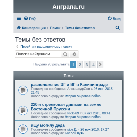
Анграпа.ru
FAQ
Вход
П
Конференция
Поиск
Темы без ответов
о
Темы без ответов
и
Перейти к расширенному поиску
с
Поиск
Расширенный поиск
к
1
2
3
4
След.
Найдено 93 результата
Темы
расположение ЭГ и ВГ в Калининграде
Последнее сообщение
АлександрСев
«
26 июн 2015,
21:45
Добавлено в форуме
Вторая Мировая война
220-я стрелковая дивизия на земле
Восточной Пруссии
Последнее сообщение
Nick-69
«
07 окт 2013, 00:41
Добавлено в форуме
Вторая Мировая война
ищу могилу дедa
Последнее сообщение
sibir11
«
26 ноя 2010, 17:27
Добавлено в форуме
Боевой путь