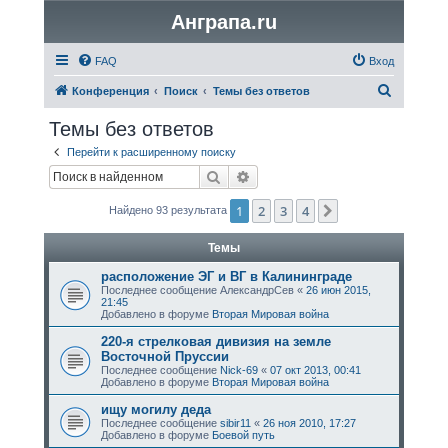
Анграпа.ru
FAQ
Вход
П
Конференция
Поиск
Темы без ответов
о
Темы без ответов
и
Перейти к расширенному поиску
с
Поиск
Расширенный поиск
к
1
2
3
4
След.
Найдено 93 результата
Темы
расположение ЭГ и ВГ в Калининграде
Последнее сообщение
АлександрСев
«
26 июн 2015,
21:45
Добавлено в форуме
Вторая Мировая война
220-я стрелковая дивизия на земле
Восточной Пруссии
Последнее сообщение
Nick-69
«
07 окт 2013, 00:41
Добавлено в форуме
Вторая Мировая война
ищу могилу дедa
Последнее сообщение
sibir11
«
26 ноя 2010, 17:27
Добавлено в форуме
Боевой путь