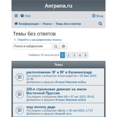
Анграпа.ru
FAQ
Вход
П
Конференция
Поиск
Темы без ответов
о
Темы без ответов
и
Перейти к расширенному поиску
с
Поиск
Расширенный поиск
к
1
2
3
4
След.
Найдено 93 результата
Темы
расположение ЭГ и ВГ в Калининграде
Последнее сообщение
АлександрСев
«
26 июн 2015,
21:45
Добавлено в форуме
Вторая Мировая война
220-я стрелковая дивизия на земле
Восточной Пруссии
Последнее сообщение
Nick-69
«
07 окт 2013, 00:41
Добавлено в форуме
Вторая Мировая война
ищу могилу дедa
Последнее сообщение
sibir11
«
26 ноя 2010, 17:27
Добавлено в форуме
Боевой путь