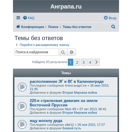
Анграпа.ru
FAQ
Вход
П
Конференция
Поиск
Темы без ответов
о
Темы без ответов
и
Перейти к расширенному поиску
с
Поиск
Расширенный поиск
к
1
2
3
4
След.
Найдено 93 результата
Темы
расположение ЭГ и ВГ в Калининграде
Последнее сообщение
АлександрСев
«
26 июн 2015,
21:45
Добавлено в форуме
Вторая Мировая война
220-я стрелковая дивизия на земле
Восточной Пруссии
Последнее сообщение
Nick-69
«
07 окт 2013, 00:41
Добавлено в форуме
Вторая Мировая война
ищу могилу дедa
Последнее сообщение
sibir11
«
26 ноя 2010, 17:27
Добавлено в форуме
Боевой путь