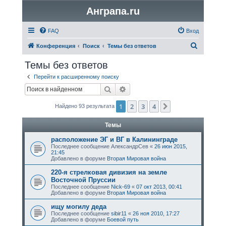
Анграпа.ru
FAQ
Вход
П
Конференция
Поиск
Темы без ответов
о
Темы без ответов
и
Перейти к расширенному поиску
с
Поиск
Расширенный поиск
к
1
2
3
4
След.
Найдено 93 результата
Темы
расположение ЭГ и ВГ в Калининграде
Последнее сообщение
АлександрСев
«
26 июн 2015,
21:45
Добавлено в форуме
Вторая Мировая война
220-я стрелковая дивизия на земле
Восточной Пруссии
Последнее сообщение
Nick-69
«
07 окт 2013, 00:41
Добавлено в форуме
Вторая Мировая война
ищу могилу дедa
Последнее сообщение
sibir11
«
26 ноя 2010, 17:27
Добавлено в форуме
Боевой путь