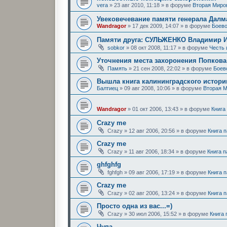
vera
»
23 авг 2010, 11:18
» в форуме
Вторая Миро
Увековечевание памяти генерала Далм
Wandragor
»
17 дек 2009, 14:07
» в форуме
Боево
Памяти друга: СУЛЬЖЕНКО Владимир 
sobkor
»
08 окт 2008, 11:17
» в форуме
Честь
Уточнения места захоронения Попков
Память
»
21 сен 2008, 22:02
» в форуме
Боев
Вышла книга калининградского историк
Балтиец
»
09 авг 2008, 10:06
» в форуме
Вторая 
Wandragor
»
01 окт 2006, 13:43
» в форуме
Книга
Crazy me
Crazy
»
12 авг 2006, 20:56
» в форуме
Книга 
Crazy me
Crazy
»
11 авг 2006, 18:34
» в форуме
Книга 
ghfghfg
fghfgh
»
09 авг 2006, 17:19
» в форуме
Книга 
Crazy me
Crazy
»
02 авг 2006, 13:24
» в форуме
Книга 
Просто одна из вас...=)
Crazy
»
30 июл 2006, 15:52
» в форуме
Книга
Чупа