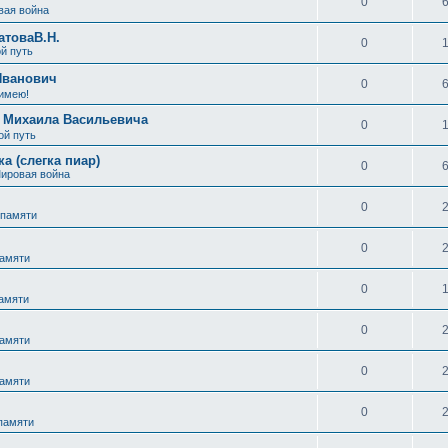
0
вая война
атоваВ.Н.
0
й путь
Иванович
0
 имею!
а Михаила Васильевича
0
ой путь
а (слегка пиар)
0
Мировая война
0
 памяти
0
памяти
0
памяти
0
памяти
0
памяти
0
 памяти