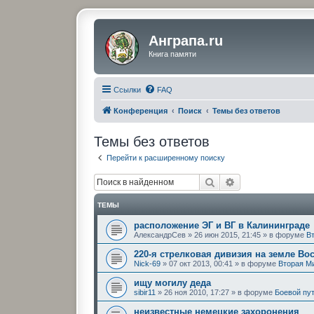
Анграпа.ru
Книга памяти
Ссылки
FAQ
Конференция
Поиск
Темы без ответов
Темы без ответов
Перейти к расширенному поиску
Поиск
Расширенный по
ТЕМЫ
расположение ЭГ и ВГ в Калининграде
АлександрСев
»
26 июн 2015, 21:45
» в форуме
В
220-я стрелковая дивизия на земле Во
Nick-69
»
07 окт 2013, 00:41
» в форуме
Вторая М
ищу могилу дедa
sibir11
»
26 ноя 2010, 17:27
» в форуме
Боевой пу
неизвестные немецкие захоронения