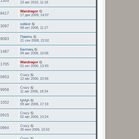
61305
23 авг 2010, 11:18
Wandragor
18417
17 дек 2009, 14:07
sobkor
63097
08 окт 2008, 11:17
Память
18083
21 сен 2008, 22:02
Балтиец
61487
09 авг 2008, 10:06
Wandragor
21705
01 окт 2006, 13:43
Crazy
20853
12 авг 2006, 20:56
Crazy
19958
11 авг 2006, 18:34
fghfgh
21052
09 авг 2006, 17:19
Crazy
20915
02 авг 2006, 13:24
Crazy
20964
30 июл 2006, 15:52
Crazy