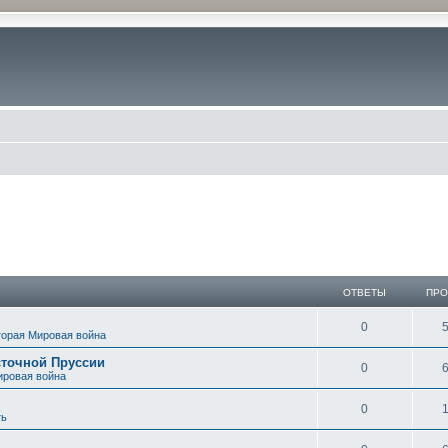
иск
ОТВЕТЫ
ПР
0
торая Мировая война
сточной Пруссии
0
ировая война
0
ть