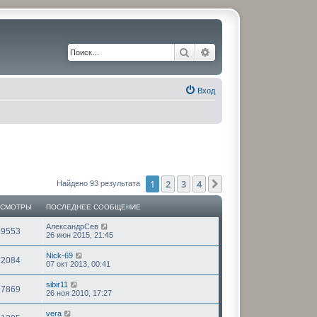
Поиск
Расширенный поиск
Вход
1
2
3
4
След.
Найдено 93 результата
ОСМОТРЫ
ПОСЛЕДНЕЕ СООБЩЕНИЕ
АлександрСев
59553
26 июн 2015, 21:45
Nick-69
62084
07 окт 2013, 00:41
sibir11
17869
26 ноя 2010, 17:27
vera