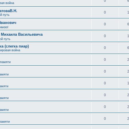
0
вая война
атоваВ.Н.
0
й путь
Иванович
0
 имею!
а Михаила Васильевича
0
ой путь
а (слегка пиар)
0
Мировая война
0
 памяти
0
памяти
0
памяти
0
памяти
0
памяти
0
 памяти