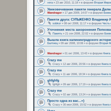
vera
»
23 авг 2010, 11:18
» в форуме
Вторая Миро
Увековечевание памяти генерала Далм
Wandragor
»
17 дек 2009, 14:07
» в форуме
Боево
Памяти друга: СУЛЬЖЕНКО Владимир 
sobkor
»
08 окт 2008, 11:17
» в форуме
Честь
Уточнения места захоронения Попков
Память
»
21 сен 2008, 22:02
» в форуме
Боев
Вышла книга калининградского историк
Балтиец
»
09 авг 2008, 10:06
» в форуме
Вторая 
Wandragor
»
01 окт 2006, 13:43
» в форуме
Книга
Crazy me
Crazy
»
12 авг 2006, 20:56
» в форуме
Книга 
Crazy me
Crazy
»
11 авг 2006, 18:34
» в форуме
Книга 
ghfghfg
fghfgh
»
09 авг 2006, 17:19
» в форуме
Книга 
Crazy me
Crazy
»
02 авг 2006, 13:24
» в форуме
Книга 
Просто одна из вас...=)
Crazy
»
30 июл 2006, 15:52
» в форуме
Книга
Чупа