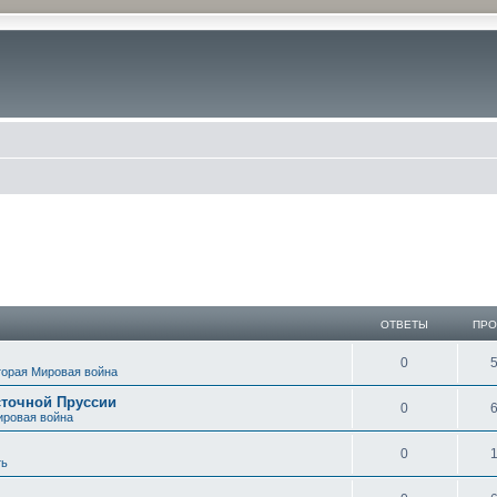
иск
ОТВЕТЫ
ПР
0
торая Мировая война
сточной Пруссии
0
ировая война
0
ть