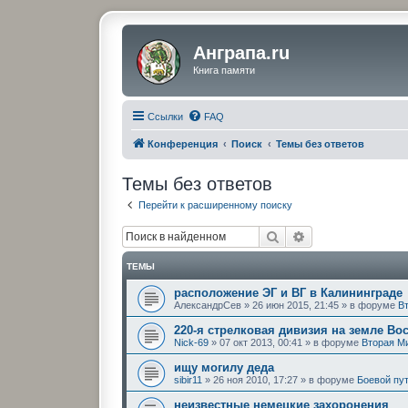
Анграпа.ru
Книга памяти
Ссылки
FAQ
Конференция
Поиск
Темы без ответов
Темы без ответов
Перейти к расширенному поиску
Поиск
Расширенный по
ТЕМЫ
расположение ЭГ и ВГ в Калининграде
АлександрСев
»
26 июн 2015, 21:45
» в форуме
В
220-я стрелковая дивизия на земле Во
Nick-69
»
07 окт 2013, 00:41
» в форуме
Вторая М
ищу могилу дедa
sibir11
»
26 ноя 2010, 17:27
» в форуме
Боевой пу
неизвестные немецкие захоронения