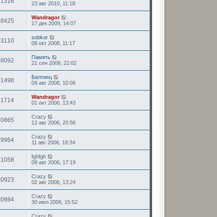
61316
23 авг 2010, 11:18
Wandragor
18425
17 дек 2009, 14:07
sobkor
63110
08 окт 2008, 11:17
Память
18092
21 сен 2008, 22:02
Балтиец
61498
09 авг 2008, 10:06
Wandragor
21714
01 окт 2006, 13:43
Crazy
20865
12 авг 2006, 20:56
Crazy
19964
11 авг 2006, 18:34
fghfgh
21058
09 авг 2006, 17:19
Crazy
20923
02 авг 2006, 13:24
Crazy
20984
30 июл 2006, 15:52
Crazy