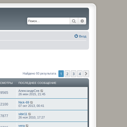
Поиск
Расширенный поиск
Вход
1
2
3
4
След.
Найдено 93 результата
ОСМОТРЫ
ПОСЛЕДНЕЕ СООБЩЕНИЕ
АлександрСев
59565
26 июн 2015, 21:45
Nick-69
62100
07 окт 2013, 00:41
sibir11
17877
26 ноя 2010, 17:27
vera