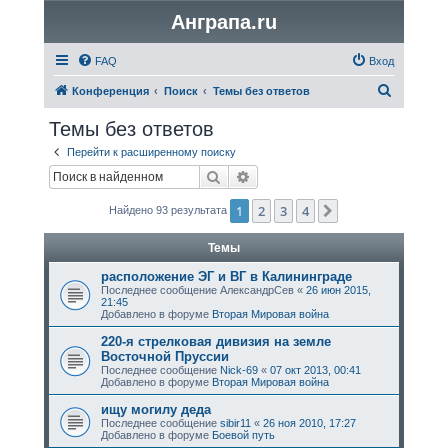
Анграпа.ru
FAQ
Вход
П
Конференция
Поиск
Темы без ответов
о
Темы без ответов
и
Перейти к расширенному поиску
с
Поиск
Расширенный поиск
к
1
2
3
4
След.
Найдено 93 результата
Темы
расположение ЭГ и ВГ в Калининграде
Последнее сообщение
АлександрСев
«
26 июн 2015,
21:45
Добавлено в форуме
Вторая Мировая война
220-я стрелковая дивизия на земле
Восточной Пруссии
Последнее сообщение
Nick-69
«
07 окт 2013, 00:41
Добавлено в форуме
Вторая Мировая война
ищу могилу дедa
Последнее сообщение
sibir11
«
26 ноя 2010, 17:27
Добавлено в форуме
Боевой путь