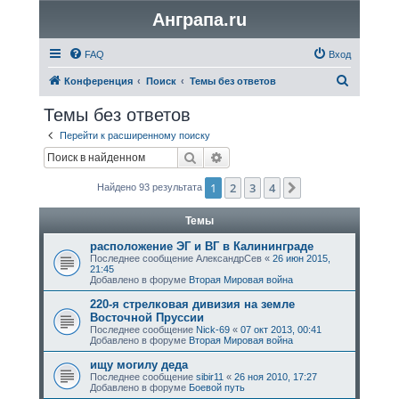
Анграпа.ru
FAQ
Вход
П
Конференция
Поиск
Темы без ответов
о
Темы без ответов
и
Перейти к расширенному поиску
с
Поиск
Расширенный поиск
к
1
2
3
4
След.
Найдено 93 результата
Темы
расположение ЭГ и ВГ в Калининграде
Последнее сообщение
АлександрСев
«
26 июн 2015,
21:45
Добавлено в форуме
Вторая Мировая война
220-я стрелковая дивизия на земле
Восточной Пруссии
Последнее сообщение
Nick-69
«
07 окт 2013, 00:41
Добавлено в форуме
Вторая Мировая война
ищу могилу дедa
Последнее сообщение
sibir11
«
26 ноя 2010, 17:27
Добавлено в форуме
Боевой путь