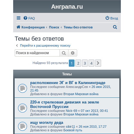
Анграпа.ru
FAQ
Вход
П
Конференция
Поиск
Темы без ответов
о
Темы без ответов
и
Перейти к расширенному поиску
с
Поиск
Расширенный поиск
к
1
2
3
4
След.
Найдено 93 результата
Темы
расположение ЭГ и ВГ в Калининграде
Последнее сообщение
АлександрСев
«
26 июн 2015,
21:45
Добавлено в форуме
Вторая Мировая война
220-я стрелковая дивизия на земле
Восточной Пруссии
Последнее сообщение
Nick-69
«
07 окт 2013, 00:41
Добавлено в форуме
Вторая Мировая война
ищу могилу дедa
Последнее сообщение
sibir11
«
26 ноя 2010, 17:27
Добавлено в форуме
Боевой путь