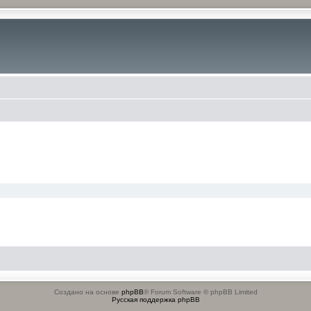
Создано на основе
phpBB
® Forum Software © phpBB Limited
Русская поддержка phpBB