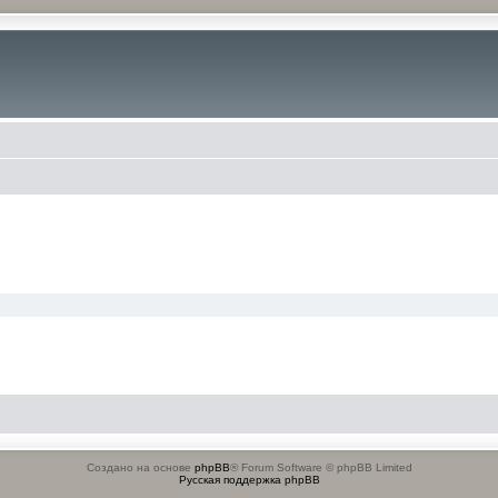
Создано на основе
phpBB
® Forum Software © phpBB Limited
Русская поддержка phpBB