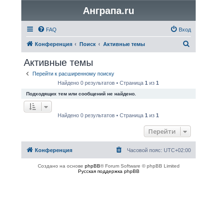
Анграпа.ru
FAQ
Вход
П
Конференция
Поиск
Активные темы
о
Активные темы
и
Перейти к расширенному поиску
с
Найдено 0 результатов • Страница
1
из
1
к
Подходящих тем или сообщений не найдено.
Найдено 0 результатов • Страница
1
из
1
Перейти
Конференция
Часовой пояс:
UTC+02:00
Создано на основе
phpBB
® Forum Software © phpBB Limited
Русская поддержка phpBB