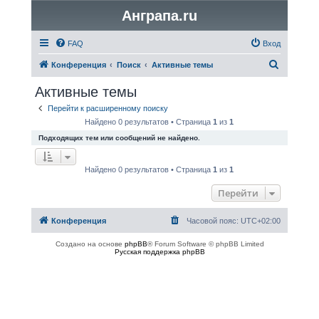
Анграпа.ru
FAQ
Вход
П
Конференция
Поиск
Активные темы
о
Активные темы
и
Перейти к расширенному поиску
с
Найдено 0 результатов • Страница
1
из
1
к
Подходящих тем или сообщений не найдено.
Найдено 0 результатов • Страница
1
из
1
Перейти
Конференция
Часовой пояс:
UTC+02:00
Создано на основе
phpBB
® Forum Software © phpBB Limited
Русская поддержка phpBB