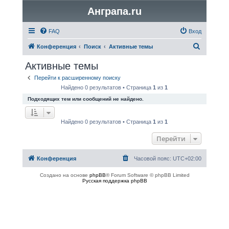
Анграпа.ru
FAQ
Вход
П
Конференция
Поиск
Активные темы
о
Активные темы
и
Перейти к расширенному поиску
с
Найдено 0 результатов • Страница
1
из
1
к
Подходящих тем или сообщений не найдено.
Найдено 0 результатов • Страница
1
из
1
Перейти
Конференция
Часовой пояс:
UTC+02:00
Создано на основе
phpBB
® Forum Software © phpBB Limited
Русская поддержка phpBB